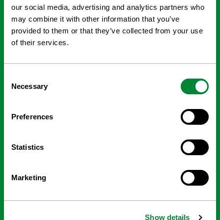
-
our social media, advertising and analytics partners who
Besöksadress: Kungsbron 1
Klarabergsviadukten 70
may combine it with other information that you’ve
Uppgång C, 8 Tr
provided to them or that they’ve collected from your use
Postadress: Kungsbron 1
111 22 Stockholm
of their services.
+46 (0)8 503 872 20
LinkedIn
Consent
Youtube
Necessary
Selection
KONTAKT
Preferences
OM OSS
Statistics
Strategi
Våra projekt
Forskning och Utveckling
Marketing
Vår verksamhet
Styrelse
Ledningsgrupp
Kontakt
Policys
Show details