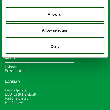
Visselblåsare
ERBJUDANDE
Allow all
Biogas
Biogödsel
Återvinning
Allow selection
Effektiv biogasproduktion
HÅLLBARHET
Deny
MEDIA
Nyheter
Pressreleaser
KARRIÄR
Lediga tjänster
Livet på St1 Biokraft
Varför Biokraft
Här finns vi