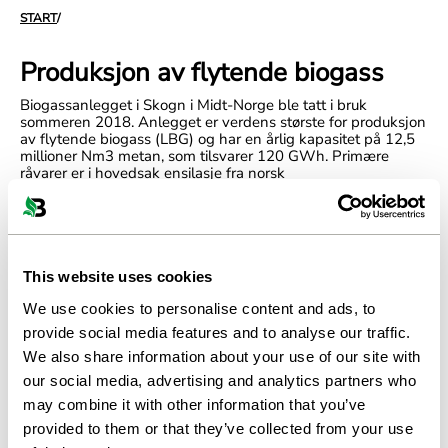
START
/
Produksjon av flytende biogass
Biogassanlegget i Skogn i Midt-Norge ble tatt i bruk
sommeren 2018. Anlegget er verdens største for produksjon
av flytende biogass (LBG) og har en årlig kapasitet på 12,5
millioner Nm3 metan, som tilsvarer 120 GWh.
Primære
råvarer er i hovedsak ensilasje fra norsk
lakseoppdrettsnæring (70 000 tonn per år) og prosessvann
fra Norske Skogs papir- og tremasseindustri i Skogn.
Den
strategiske plasseringen av anlegget muliggjør
substratleveranser med båt, lastebil og tog.
Det vanligste substratet i Norge er kloakkslam og matavfall,
This website uses cookies
mens gjenvinning av ensilasje fra lakseanlegg er ett av de
viktigste råvarene for biogassproduksjon i Skogn. Skogn er
We use cookies to personalise content and ads, to
dermed en viktig bærekraftspartner til den norske
provide social media features and to analyse our traffic.
fiskeindustrien. Skogens primære råstoff er ensilasje fra den
norsk lakseoppdrettsnæring og prosessvann hentet fra
We also share information about your use of our site with
Norske Skogs papir- og tremasseindustri i Skogn.
our social media, advertising and analytics partners who
may combine it with other information that you’ve
provided to them or that they’ve collected from your use